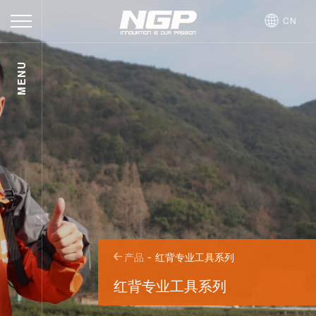
CN
荣
MENU
耀
关
体
于
产
育
品
新
（中
闻
招
国）
聘
联
RONGYAO·
系
-
产品
红背专业工具系列
官
红背专业工具系列
方